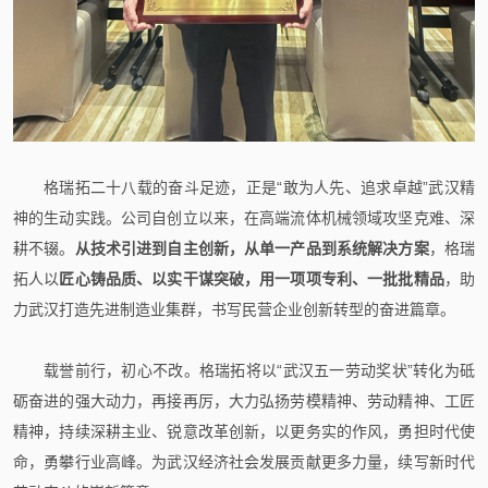
格瑞拓二十八载的奋斗足迹，正是“敢为人先、追求卓越”武汉精
神的生动实践。公司自创立以来，在高端流体机械领域攻坚克难、深
耕不辍。
从技术引进到自主创新，从单一产品到系统解决方案
，格瑞
拓人以
匠心铸品质、以实干谋突破，用一项项专利、一批批精品
，助
力武汉打造先进制造业集群，书写民营企业创新转型的奋进篇章。
载誉前行，初心不改。格瑞拓将以“武汉五一劳动奖状”转化为砥
砺奋进的强大动力，再接再厉，大力弘扬劳模精神、劳动精神、工匠
精神，持续深耕主业、锐意改革创新，以更务实的作风，勇担时代使
命，勇攀行业高峰。为武汉经济社会发展贡献更多力量，续写新时代