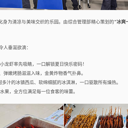
堂化身为清凉与美味交织的乐园。由综合管理部精心策划的
“冰爽
令人垂涎欲滴：
小龙虾率先吸睛，一口解锁夏日快乐密码！
、弹嫩烤肠滋滋入味，金黄炸物香气扑鼻。
甜多汁的冰镇西瓜、软绵细腻的冰淇淋，一口驱散所有燥热。
、水果，全方位满足每一位食客的味蕾。