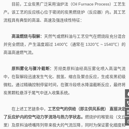
目前，工业炭黑广泛采用油炉法（Oil Furnace Process）工艺生
产。该工艺的反应核心位于密闭的炭黑燃烧炉（反应器）内。其工艺
流程具有典型的高温、高速及强连续性特征：
高温燃烧与裂解：
天然气或燃料油与工艺空气在燃烧段充分混合
并完全燃烧，产生温度超过 1400℃（通常在 1320℃ ~ 1540℃）的
高温高速燃气流。
原料雾化与骤冷截断：
芳烃类原料油经高压雾化喷入高温气流
中，在裂解段迅速发生气化、脱氢、缩合及聚合反应，生成炭黑初级
微粒。通过精确控制停留时间，在骤冷段喷水降温截断反应，最终将
炭黑颗粒悬浮于尾气中送入收集系统。
在上述工艺链条中，
工艺空气的供给（即主供风系统） 直接决定
了反应炉内的空气动力学流场与热力学状态。
燃烧炉的喉管段（文丘
里）及原料油喷嘴阵列带来极大的气流压降，同时为保证雾化细度和