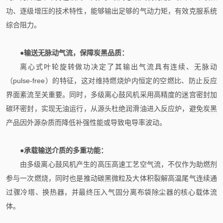
功、逐级增压的技术特性，能够输出足够的气动力矩，有效克服系统
综合阻力。
●
输送无脉动气流，保障炭黑品质：
离心式叶轮旋转做功决定了其输出气流具有连续、无脉动
（pulse-free）的特征，这对维持燃烧炉内恒定的空燃比、防止反应
界面紊流至关重要。同时，多级离心鼓风机采用高精度的迷宫密封加
碳环密封，实现无油运行，从源头杜绝润滑油进入反应炉，避免炭黑
产品因外源杂质而降低补强性能或导致电导率波动。
●承载输送介质的多重功能：
由多级离心鼓风机产生的高压高速工艺空气流，不仅作为助燃剂
参与一次燃烧，同时也是推动碳黑微粒及大体积裂解高温尾气连续通
过骤冷塔、换热器，并最终压入气固分离布袋除尘器的核心载体流
体。